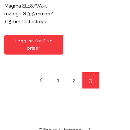
Magma EL18/VA30
m/logo Ø 315 mm m/
115mm festestropp
Logg inn for å se
priser
←
1
2
3
Tilbake til toppen