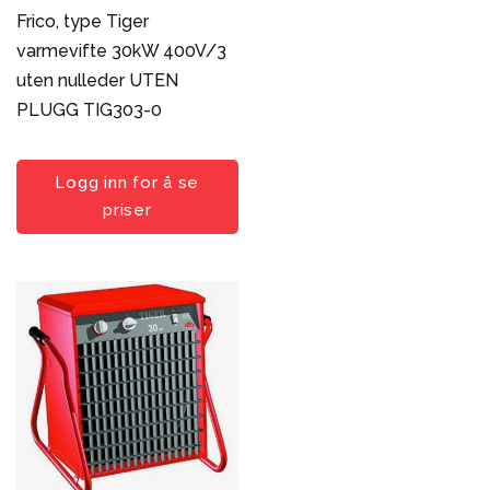
Frico, type Tiger
Bygghjelpemidler
varmevifte 30kW 400V/3
Verktøy og testutstyr
uten nulleder UTEN
Type
PLUGG TIG303-0
Frico varmevifter
Holte varmevifte
Logg inn for å se
priser
Magma Byggvarmer
Remko Varmevifter
Sortering
Popularitet
Nyeste først
Pris: lav til høy
Pris: høy til lav
Produktnavn