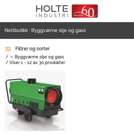
Skip
Prod
Kategorier
sear
to
Strøm
Tøm filter
content
Lys
Nettbutikk
: Byggvarme olje og gass
Varme & ventilasjon
Byggvarme olje og gass
Filtrer og sorter
Byggvarme olje og gass
Byggvarme elektrisk
Viser 1 - 12 av 30 produkter
Magma Serien
Utstyr for overvåking og styring
Dieseltanker
Ventilasjon
Luftrensing
Tining og frostsikring
Tilbehør varme og ventilasjon
Avfuktning