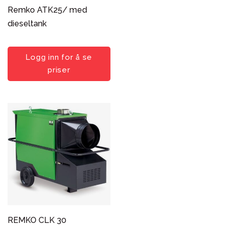
Remko ATK25/ med
Bygghjelpemidler
dieseltank
Verktøy og testutstyr
Type
Logg inn for å se
Diesel / Bio-diesel HVO-100
priser
Naturgass
Propan
Propan varmeovn
Sortering
Popularitet
Nyeste først
Pris: lav til høy
Pris: høy til lav
Produktnavn
REMKO CLK 30