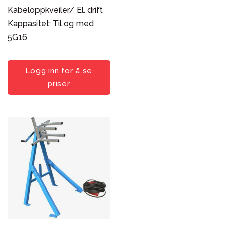
Sortering
Kabeloppkveiler/ El. drift
Popularitet
Kappasitet: Til og med
Nyeste først
5G16
Pris: lav til høy
Pris: høy til lav
Logg inn for å se
Produktnavn
priser
Søk i utvalg