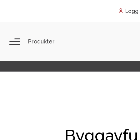
Skip
Logg 
to
content
Produkter
Byggavfuk