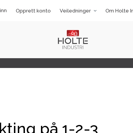
inn
Opprett konto
Veiledninger
Om Holte In
ting på 1-2-3