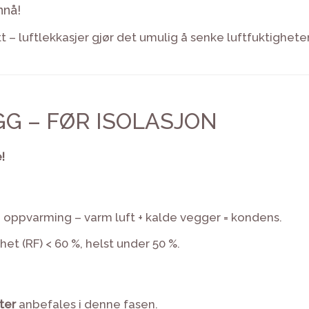
nnå!
t – luftlekkasjer gjør det umulig å senke luftfuktigheten
YGG – FØR ISOLASJON
!
 oppvarming – varm luft + kalde vegger = kondens.
het (RF) < 60 %, helst under 50 %.
ter
anbefales i denne fasen.