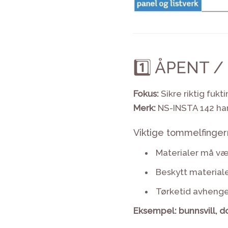
1️⃣ ÅPENT 
Fokus:
Sikre riktig fukt
Merk:
NS-INSTA 142 har 
Viktige tommelfinger
Materialer må vær
Beskytt materiale
Tørketid avhenger a
Eksempel: bunnsvill, d