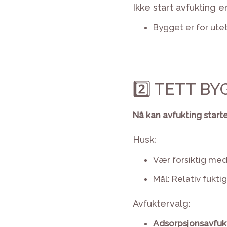
Ikke start avfukting e
Bygget er for utet
2️⃣ TETT B
Nå kan avfukting starte
Husk:
Vær forsiktig med
Mål: Relativ fuktig
Avfuktervalg:
Adsorpsjonsavfuk