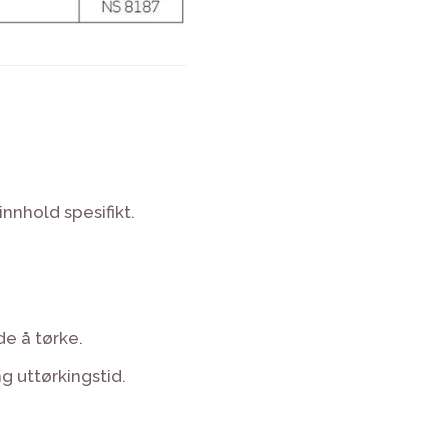
nnhold spesifikt.
e å tørke.
ng uttørkingstid.