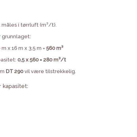
måles i tørrluft (m³/t).
 grunnlaget:
 m x 16 m x 3,5 m =
560 m³
asitet:
0,5 x 560 = 280 m³/t
om
DT 290
vil være tilstrekkelig.
 kapasitet: