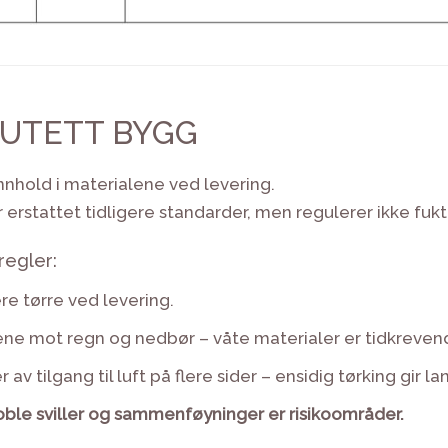
/ UTETT BYGG
innhold i materialene ved levering.
erstattet tidligere standarder, men regulerer ikke fukti
regler:
e tørre ved levering.
ne mot regn og nedbør – våte materialer er tidkrevend
v tilgang til luft på flere sider – ensidig tørking gir la
oble sviller og sammenføyninger er risikoområder.