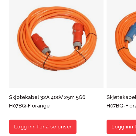
Skjøtekabel 32A 400V 25m 5G6
Skjøtekabe
H07BQ-F orange
H07BQ-F or
Logg inn for å se priser
Logg inn f