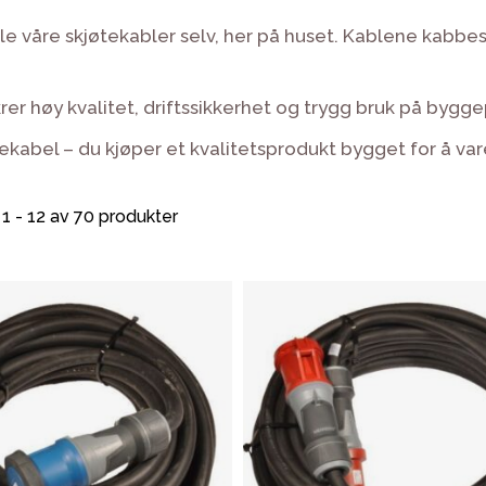
 alle våre skjøtekabler selv, her på huset. Kablene kab
krer høy kvalitet, driftssikkerhet og trygg bruk på bygge
ekabel – du kjøper et kvalitetsprodukt bygget for å vare
 1 - 12 av 70 produkter