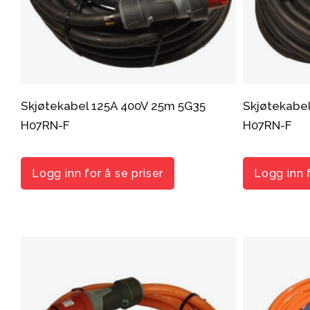
Verktøy og testutstyr
Skjøtekabel 125A 400V 25m 5G35
Skjøtekabe
H07RN-F
H07RN-F
Logg inn for å se priser
Logg inn f