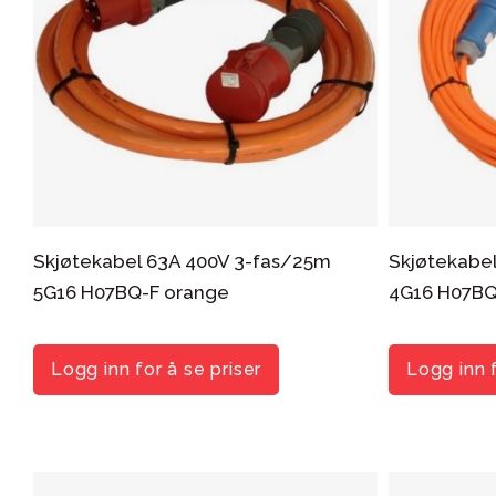
Skjøtekabel 63A 400V 3-fas/25m
Skjøtekabe
5G16 H07BQ-F orange
4G16 H07BQ
Logg inn for å se priser
Logg inn f