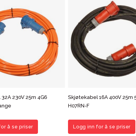
l 32A 230V 25m 4G6
Skjøtekabel 16A 400V 25m 
ange
H07RN-F
or å se priser
Logg inn for å se priser