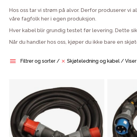
Skjøteledning og kabel
Hos oss tar vi strøm på alvor. Derfor produserer vi
Låsesystem og dørhengsler
våre fagfolk her i egen produksjon.
til strømsentraler
Hver kabel blir grundig testet før levering. Dette si
Batteribank
Når du handler hos oss, kjøper du ikke bare en skjøt
Kabelbeskyttelse
Motorvern
Skjøteledning og kabel
Filtrer og sorter
Viser
Ex-utstyr
Kontaktmateriell og deler
Elektriske komponenter
Solcelle-produkter
Lys
Varme & ventilasjon
Avfuktning
Bygghjelpemidler