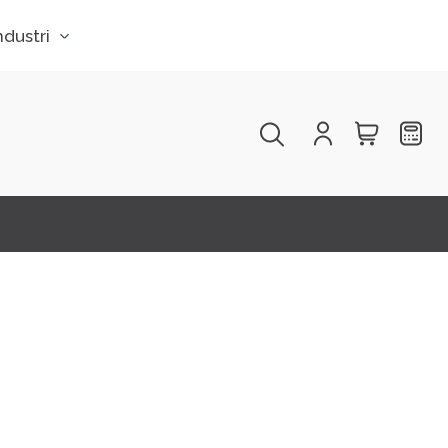
Søk i utvalg
dustri
Products
search