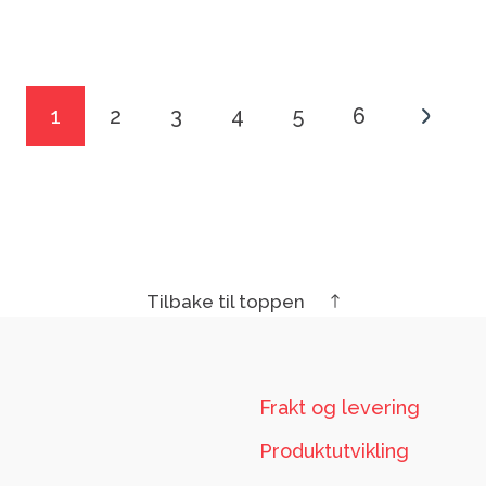
1
2
3
4
5
6
→
Tilbake til toppen
Frakt og levering
Produktutvikling