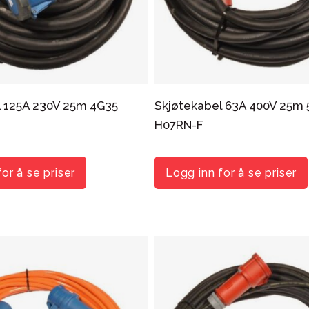
l 125A 230V 25m 4G35
Skjøtekabel 63A 400V 25m 
H07RN-F
or å se priser
Logg inn for å se priser