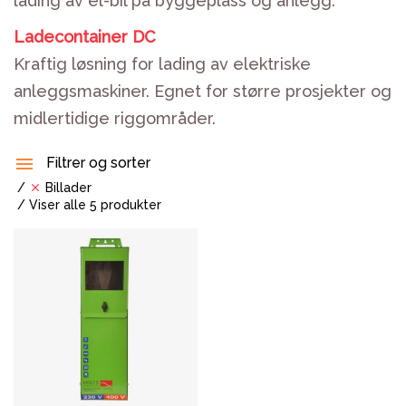
lading av el-bil på byggeplass og anlegg.
Låsesystem og dørhengsler til strømsentraler
Ladecontainer DC
Batteribank
Kraftig løsning for lading av elektriske
Kabelbeskyttelse
anleggsmaskiner. Egnet for større prosjekter og
Motorvern
midlertidige riggområder.
Ex-utstyr
Filtrer og sorter
Kontaktmateriell og deler
Billader
Elektriske komponenter
Viser alle 5 produkter
Solcelle-produkter
Lys
Varme & ventilasjon
Avfuktning
Bygghjelpemidler
Verktøy og testutstyr