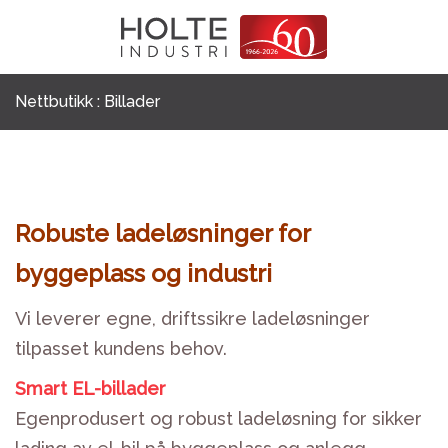
Skip
Prod
Kategorier
sear
to
Strøm
Tøm filter
content
Hoved/måler sentraler
Nettbutikk
: Billader
Fordelingssentraler
Undersentraler
Industrisentraler
Brakke og containerinntak
Robuste ladeløsninger for
Utstyr for overvåking og styring
byggeplass og industri
Maskinlader
Vi leverer egne, driftssikre ladeløsninger
Billader
tilpasset kundens behov.
Frekvensomformerskap
Transformatorer
Smart EL-billader
Overganger og forgrenere
Egenprodusert og robust ladeløsning for sikker
Skjøteledning og kabel