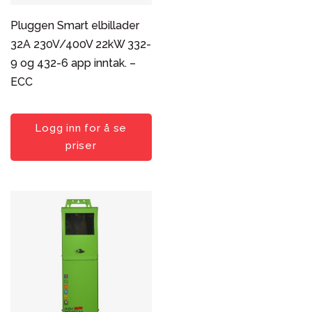
Type
Ladepunkt
Pluggen Smart elbillader
32A 230V/400V 22kW 332-
Sortering
9 og 432-6 app inntak. –
Popularitet
ECC
Nyeste først
Pris: lav til høy
Logg inn for å se
Pris: høy til lav
priser
Produktnavn
Søk i utvalg