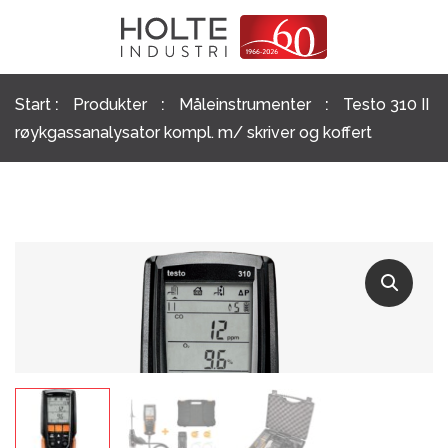
Skip
Prod
sear
to
content
:
:
:
Start
Produkter
Måleinstrumenter
Testo 310 II
røykgassanalysator kompl. m/ skriver og koffert